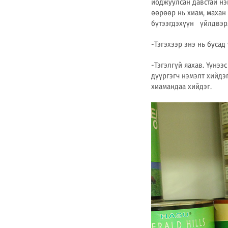
иоджуулсан давстай нэг
өөрөөр нь хиам, махан
бүтээгдэхүүн
үйлдвэрл
-Тэгэхээр энэ нь бусад
-Тэгэлгүй яахав. Үүнээ
дүүргэгч нэмэлт хийдэ
хиамандаа хийдэг.