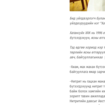
Бид үйлдвэрлэгч була
үйлдвэрүүдийн нэг "Ха
Хатансүйх ХХК нь 1996 
бүтээгдэхүүн, ясны өт
Тэд өдгөө хориод нэр 
төрлийн ясны өтгөрүү
авч, байгууллагынхаа 
-Хиам, мах махан бүтээ
байгууллага ямар зарч
-Нитрит нь гацхан мана
бүтээгдэхүүнд нитрит 
байж болох хамгийн их
зорилт тавин ажиллада
Нитритийн давсыг Авст