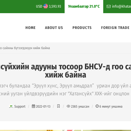
USD
3,593.93
Улаанбаатар
21.0°C
info@khata
HOME
ABOUT US
PRODUCTS
FOREIGN TRADE
о сайхны бүтээгдэхүүн хийж байна
нсүйхийн адууны тосоор БНСУ-д гоо с
хийж байна
эгч буландаа᠌ “Эрүүл хүнс, Эрүүл амьдрал” уриан дор үйл
сний ууган үйлдвэрүүдийн нэг "Хатансүйх" ХХК-ийг онцлон
Support
2022-01-13
2365
уншсан
6
минут уншина