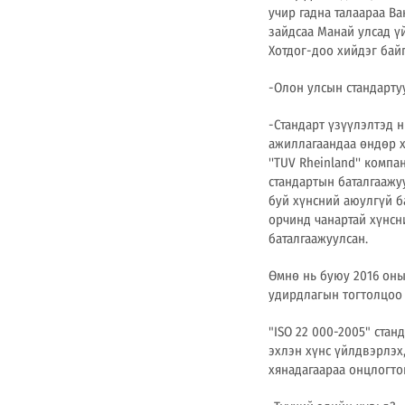
учир гадна талаараа В
зайдсаа Манай улсад ү
Хотдог-доо хийдэг байг
-
Олон улсын стандарту
-Стандарт үзүүлэлтэд н
ажиллагаандаа өндөр х
''TUV Rheinland'' ком
стандартын баталгаажу
буй хүнсний аюулгүй б
орчинд чанартай хүнсн
баталгаажуулсан.
Өмнө нь буюу 2016 оны
удирдлагын тогтолцоо H
"ISO 22 000-2005" ста
эхлэн хүнс үйлдвэрлэх
хянадагаараа онцлогто