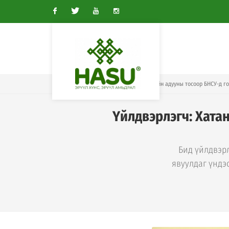
Facebook
Twitter
Youtube
Instagram
Блог
Үйлдвэрлэгч: Хатансүйхийн адууны тосоор БНСУ-д го
Үйлдвэрлэгч: Хата
Бид үйлдвэрл
явуулдаг үндэ