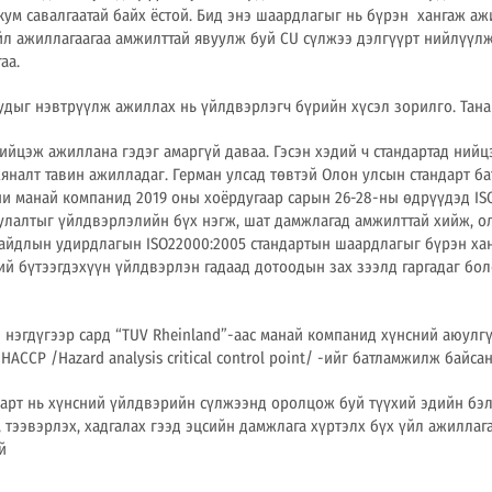
акум савалгаатай байх ёстой. Бид энэ шаардлагыг нь бүрэн хангаж аж
йл ажиллагаагаа амжилттай явуулж буй CU сүлжээ дэлгүүрт нийлүүлж
аа.
удыг нэвтрүүлж ажиллах нь үйлдвэрлэгч бүрийн хүсэл зорилго. Тан
ийцэж ажиллана гэдэг амаргүй даваа. Гэсэн хэдий ч стандартад нийц
яналт тавин ажилладаг. Герман улсад төвтэй Олон улсын стандарт ба
пани манай компанид 2019 оны хоёрдугаар сарын 26-28-ны өдрүүдэд IS
улалтыг үйлдвэрлэлийн бүх нэгж, шат дамжлагад амжилттай хийж, о
айдлын удирдлагын ISO22000:2005 стандартын шаардлагыг бүрэн хан
ий бүтээгдэхүүн үйлдвэрлэн гадаад дотоодын зах зээлд гаргадаг бо
 нэгдүгээр сард “TUV Rheinland”-аас манай компанид хүнсний аюулг
ACCP /Hazard analysis сritical control point/ -ийг батламжилж байсан
ндарт нь хүнсний үйлдвэрийн сүлжээнд оролцож буй түүхий эдийн бэ
, тээвэрлэх, хадгалах гээд эцсийн дамжлага хүртэлх бүх үйл ажиллаг
й