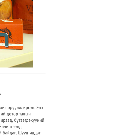
?
ойг оруулж ирсэн. Энэ
ний дотор талын
 ирээд, бүтээгдэхүүний
үйлчилгээнд
й байдаг. Шууд иддэг