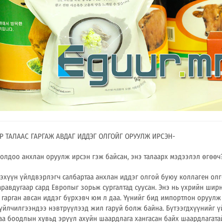
 ТАЛААС ГАРГАЖ АВДАГ ИДДЭГ ОЛГОЙГ ОРУУЛЖ ИРСЭН-
олдоо анхлан оруулж ирсэн гэж байсан, энэ талаарх мэдээлэл өгөөч
дэхүүн үйлдвэрлэгч салбартаа анхлан иддэг олгой буюу коллаген олг
аравдугаар сард Европыг зорьж сургалтад суусан. Энэ нь үхрийн шир
 гарган авсан иддэг бүрхэвч юм л даа. Үүнийг бид импортлон оруулж
йлчилгээндээ нэвтрүүлээд жил гаруй болж байна. Бүтээгдхүүнийг 
лаа боодлын хувьд эрүүл ахуйн шаардлага хангасан байх шаардлагата