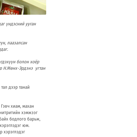
аг үндэсний ууган
үүн, лаазалсан
даг.
эгдэхүүн болон хоёр
р Н.Мөнх-Эрдэнэ
угтан
 тал дээр танай
 Гэвч хиам, махан
 нитритийн хэмжээг
байх бодлого барьж,
хэрэглэдэг юм.
р хэрэглэдэг