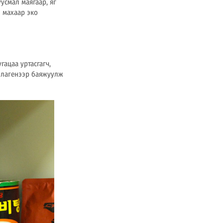
усмал маягаар, яг
 махаар эко
гацаа уртасгагч,
оллагенээр баяжуулж