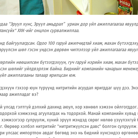
ндаа
“Эрүүл хүнс, Эрүүл амьдрал”
уриан дор үйл ажиллагаагаа явуулд
тансүйх" ХХК-ийг онцлон сурвалжиллаа.
онд байгуулагдсан. Одоо 100 гаруй ажилчидтай хиам, махан бүтээгдэх
гөрүүлсэн шөл гэсэн үндсэн дөрвөн чиглэлээр үйл ажиллагаагаа явуул
төрлийн нөөшилсөн бүтээгдэхүүн, гуч гаруй нэрийн хиам, махан бүтэ
лсэн шөлийг үйлдвэрлэж байна. Биднийг компанийн чанарын менеже
үйл ажиллагааны талаар ярилцсан юм.
гдэхүүн гэхээр юун түрүүнд нитритийн асуудал яригддаг шүү дээ. Энэ
маар ажилладаг вэ?
й улсад гэлтгүй дэлхий дахинд аюул, хор хөнөөл хэмээн ойлгогддог.
тодорхой хэмжээнд агуулагдах нь тодорхой. Манай компанийн хувьд
 хэмжээгээр сулруулж, хүний эрүүл мэндэд сөрөг нөлөө үзүүлэхгүй 
г. Өөрөөр хэлбэл нитритийг "нитритжүүлсэн давс" болгон сулруулж 
ри улсаас импортлон авдаг бөгөөд энэ нь бидний хүнсэндээ өргөнөө