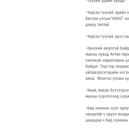
-Түүхий эдийн хувьд?
-Үндсэн түүхий эдийн х
Австри улсын᠌
“KAVO” ко
давуу талтай.
-Үндсэн түүхий эдээ х
-Хүнсний аюулгүй байд
маxны хувьд Алтан тар
хангасан нядалгааны ц
байдаг. Тэдгээр газраа
үйлдвэрлэгчдийн нэгэн
авна. Монгол улсын ху
-Хиам, махан бүтээгдэх
махны хэрэглээнд хори
-Бид хонины сүүл орлу
чанартай ч эрүүл мэнд
цаашдаа ч бид хонины 