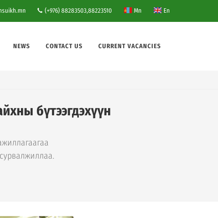
nsuikh.mn
(+976) 88283503,88223510
Mn
En
NEWS
CONTACT US
CURRENT VACANCIES
айхны бүтээгдэхүүн
 ажиллагаагаа
 сурвалжиллаа.