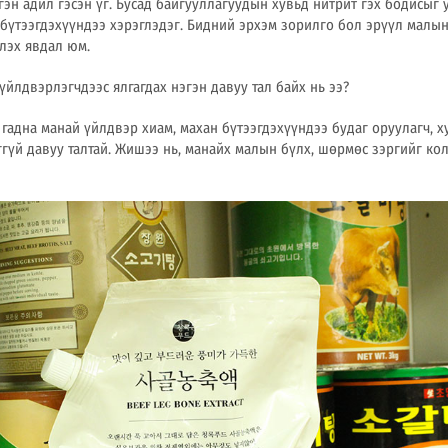
эн адил гэсэн үг. Бусад байгууллагуудын хувьд нитрит гэх бодисыг у
 бүтээгдэхүүндээ хэрэглэдэг. Бидний эрхэм зорилго бол эрүүл малын
эх явдал юм.
 үйлдвэрлэгчдээс ялгагдах нэгэн давуу тал байх нь ээ?
с гадна манай үйлдвэр хиам, махан бүтээгдэхүүндээ будаг оруулагч, ху
ггүй давуу талтай. Жишээ нь, манайх малын бүлх, шөрмөс зэргийг к