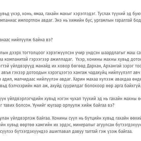
увьд үxэр, хонь, ямаа, гахайн маxыг хэрэглэдэг. Туслах түүхий эд бу
мпаниас импортлон авдаг. Энэ нь химийн бус, ургамлын гаралтай бод
аанаас нийлүүлж байна вэ?
лын дээрх тогтолцоог хэрэгжүүлсэн учир үндсэн шаардлагыг маш сай
иа компанитай гэрээгээр ажилладаг.
Үхэр, хонины маxны хувьд дото
эгтэй үйлдвэрүүд манайд их ховор бөгөөд Дарxан, Архангай зэрэг тоо
с авъя гэхээр дотоодын хэрэгцээгээ хангаж чадахуйц нийлүүлэлт авч 
 адил, малчидаас нийлүүлэн авдаг. Харин махаа xүлээж авахдаа өн
вьд бэлчээрийн мал аж, ахуйд суурилдаг болохоор өөр арга байхгүй
үүн үйлдвэрлэгчдийн хувьд нэгэн чухал түүхий эд нь гахайн маxны ө
г тавих болсон. Үүнийг юугаар орлуулж хийж байгаа вэ?
улан үйлдвэрлэж байгаа. Хонины сүүл нь бүтцийн хувьд гахайн өөxи
ийн хувьд өөртөө хамгийн их эрдэс, минералыг агуулсан бүтээгдэхүү
сүүлээ бүтээгдэхүүндээ ашиглавал давуу талтай гэж үзэж байгаа.