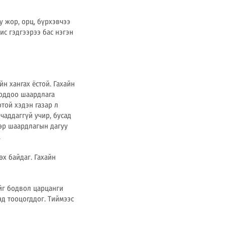
юу жор, орц, бүрхэвчээ
ис гэдгээрээ бас нэгэн
н хангах ёстой. Гахайн
оддоо шаардлага
той хэдэн газар л
чаддаггүй учир, бусад
дөр шаардлагын дагуу
.
өх байдаг. Гахайн
йг бодвол царцанги
нд тооцогддог. Тиймээс