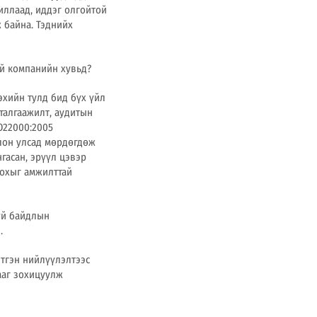
иллаад, иддэг олгойтой
 байна. Тэднийх
ай компанийн хувьд?
эхийн тулд бид бүх үйл
талгаажилт, аудитын
O22000:2005
лон улсад мөрдөгдөж
гасан, эрүүл цэвэр
лохыг амжилттай
үй байдлын
.
лтгэн нийлүүлэлтээс
ааг зохицуулж